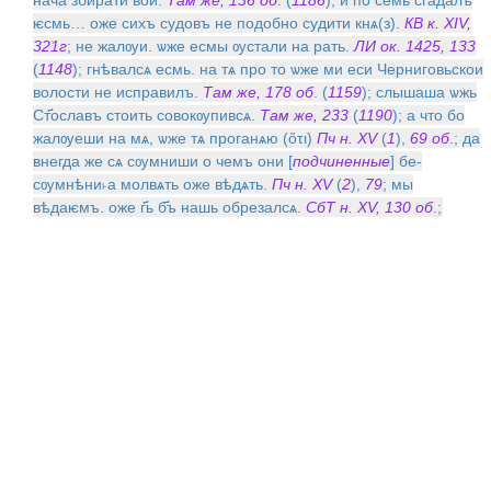
ѥсмь… оже сихъ судовъ не подобно судити кнѧ(з).
КВ к. XIV,
321г
; не жалѹи. ѡже есмы ѹстали на рать.
ЛИ ок. 1425, 133
(
1148
); гнѣвалсѧ есмь. на тѧ про то ѡже ми еси Черниговьскои
волости не исправилъ.
Там же, 178 об
. (
1159
); слышаша ѡжь
Ст҃ославъ стоить совокѹпивсѧ.
Там же, 233
(
1190
); а что бо
жалѹеши на мѧ, ѡже тѧ проганѧю (ὅτι)
Пч н. XV
(
1
),
69 об
.; да
внегда же сѧ сѹмниши о чемъ они [
подчиненные
] бе-
сѹмнѣни˫а молвѧть оже вѣдѧть.
Пч н. XV
(
2
),
79
; мы
вѣдаѥмъ. оже г҃ь б҃ъ нашь обрезалсѧ.
СбТ н. XV, 130 об
.;