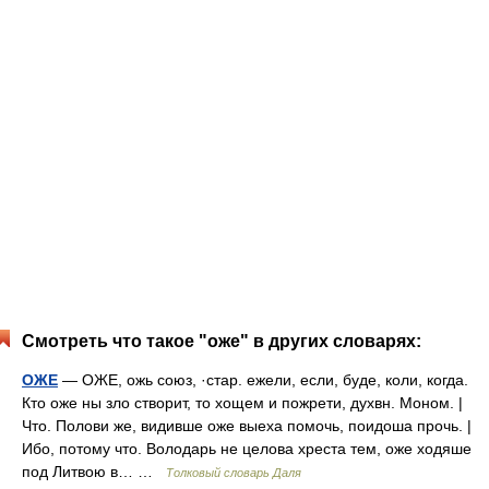
Смотреть что такое "оже" в других словарях:
ОЖЕ
— ОЖЕ, ожь союз, ·стар. ежели, если, буде, коли, когда.
Кто оже ны зло створит, то хощем и пожрети, духвн. Моном. |
Что. Полови же, видивше оже выеха помочь, поидоша прочь. |
Ибо, потому что. Володарь не целова хреста тем, оже ходяше
под Литвою в… …
Толковый словарь Даля