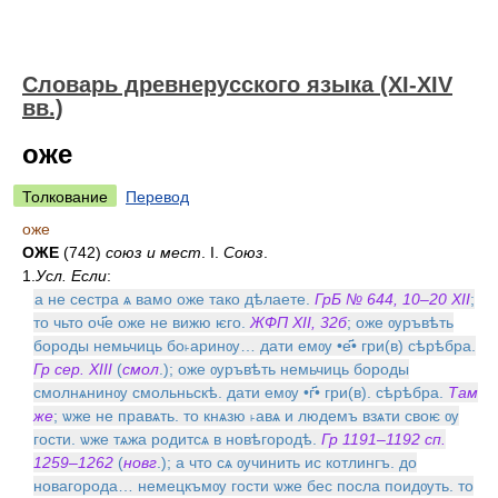
Словарь древнерусского языка (XI-XIV
вв.)
оже
Толкование
Перевод
оже
ОЖЕ
(742)
союз и мест
. I.
Союз
.
1.
Усл. Если
:
а не сестра ѧ вамо оже тако дѣлаете.
ГрБ № 644, 10–20 XII
;
то чьто оч҃е оже не вижю ѥго.
ЖФП XII, 32б
; оже ѹръвѣть
бороды немьчиць бо˫аринѹ… дати емѹ •е҃• гри(в) сѣрѣбра.
Гр сер. XIII
(
смол
.); оже ѹръвѣть немьчиць бороды
смолнѧнинѹ смольньскѣ. дати емѹ •г҃• гри(в). сѣрѣбра.
Там
же
; ѡже не правѧть. то кнѧзю ˫авѧ и людемъ взѧти своѥ ѹ
гости. ѡже тѧжа родитсѧ в новѣгородѣ.
Гр 1191–1192 сп.
1259–1262
(
новг
.); а что сѧ ѹчинить ис котлингъ. до
новагорода… немецкъмѹ гости ѡже бес посла поидѹть. то