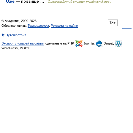
Оже
— прізвище …
Орфографічний словник української мови
© Академик, 2000-2026
18+
Обратная связь:
Техподдержка
,
Реклама на сайте
👣 Путешествия
Экспорт словарей на сайты
, сделанные на PHP,
Joomla,
Drupal,
WordPress, MODx.