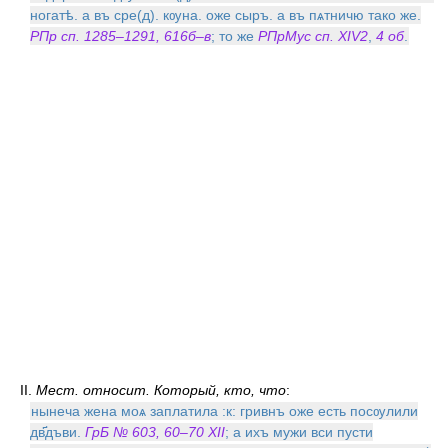
ногатѣ. а въ сре(д). кѹна. оже сыръ. а въ пѧтничю тако же.
РПр сп. 1285–1291, 616б–в
; то же
РПрМус сп. XIV
2
,
4 об
.
II.
Мест. относит. Который, кто, что
:
нынеча жена моѧ заплатила :к: гривнъ оже есть посѹлили
дв҃дъви.
ГрБ № 603, 60–70 XII
; а ихъ мужи вси пусти