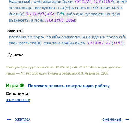
Рѧзаньскыѣ. ѡже изьимани были.
ЛЛ 1377, 137
(
1187
); то •е҃•
не пь˫аница оже ѹпiвсѧ а лѧ(ж)ть спать но •и҃• толчеть(с) и
бьеть(с)
ЗЦ XIV
/
XV, 46а
; Гл҃ть ѹбо оже ѹповаѥть на г(с)а
възнесеть ˫а г(с)ь.
Пал 1406, 185в
;
оже то
:
послаша по гюргѧ. по кн҃зѧ сѹждалю. и не иде нъ посла сн҃ъ
свои ростисла(в). оже то и пре(ж) былъ.
ЛН XIII
2
,
22
(
1141
).
Ср.
ѥже
.
Словарь древнерусского языка (XI-XIV вв.) / АН СССР. Институт русского
языка. — М.: Русский язык
.
Главный редактор Р. И. Аванесов
.
1988
.
Игры ⚽
Поможем решить контрольную работу
Синонимы
:
шампанское
ожатисѧ
ожененьѥ