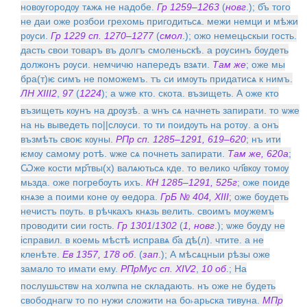
новѹгородѹ тѧжѧ не надобе.
Гр 1259–1263
(
новг
.); б҃ъ того
не даи оже розбои грехомь пригодитьсѧ. межи немци и мѣжи
рѹси.
Гр 1229 сп. 1270–1277
(
смол
.); ожо немецьскыи гость.
дасть свои товаръ въ долгъ смоленьскѣ. а рѹсинъ бѹдеть
должонъ рѹси. немчичю напередъ взѧти.
Там же
; оже мы
бра(т)ѥ симъ не поможемъ. тъ си имѹть придатисѧ к нимъ.
ЛН XIII
2
,
97
(
1224
); а ѡже кто. скота. възищеть. А оже кто
възищеть кѹнъ на дрѹзѣ. а ѡнъ сѧ начнеть запирати. то ѡже
на нь выведеть по||слѹси. то ти поидѹть на ротѹ. а онъ
възмѣть своѥ кѹны.
РПр сп. 1285–1291, 619–620
; нъ ити
ѥмѹ самому ротѣ. ѡже сѧ почнеть запирати.
Там же, 620а
;
Ѡже кости мр҃твы(х) валѧютьсѧ кде. то велико чл҃вкѹ томѹ
мьзда. оже погребѹть ихъ.
КН 1285–1291, 525г
; оже поиде
кнѧзе а поими коне ѹ ѳедора.
ГрБ № 404, XIII
; оже бѹдеть
нечистъ пѹть. в рѣчкахъ кнѧзь велить. своимъ мѹжемъ
проводити сии гость.
Гр 1301
/
1302
(
1, новг
.); ѡже бѹду не
iсправил. в коемь мѣстѣ исправѧ б҃а дѣ(л). чтите. а не
кленѣте.
Ев 1357, 178 об
. (
зап
.); А мѣсѧцныи рѣзы оже
замало то имати ему.
РПрМус сп. XIV
2
,
10 об
.; На
послушьствѡ на холѡпа не складають. нъ оже не будеть
свободнагѡ то по нужи сложити на бо˫арьска тивуна.
МПр