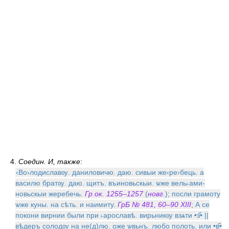
4.
Соедин. И, также
:
‹Во›лодиславѹ. даниловичю. даю. сивыи же‹ре›бець. а
василю братѹ. даю. щитъ. въиновьскыи. ѡже вель˫ами-
новьскыи жеребечь.
Гр ок. 1255–1257
(
новг
.); посли грамоту
ѡже куны. на сѣть. и наимиту.
ГрБ № 481, 60–90 XIII
; А се
покони вирнии были при ˫арославѣ. вирьникѹ взѧти •з҃• ||
вѣдеръ солодѹ на не(д)лю. оже ѡвьнъ. любо полоть. или •в҃•