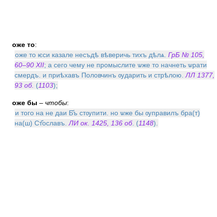
оже то
:
оже то ѥси казале несъдѣ вѣверичь тихъ дѣлѧ.
ГрБ № 105,
60–90 XII
; а сего чему не промыслите ѡже то начнеть ѡрати
смердъ. и приѣхавъ Половчинъ ѹдарить и стрѣлою.
ЛЛ 1377,
93 об.
(
1103
);
оже бы
–
чтобы
:
и того на не даи Б҃ъ стѹпити. но ѡже бы ѹправилъ бра(т)
на(ш) Ст҃ославъ.
ЛИ ок. 1425, 136 об
. (
1148
).