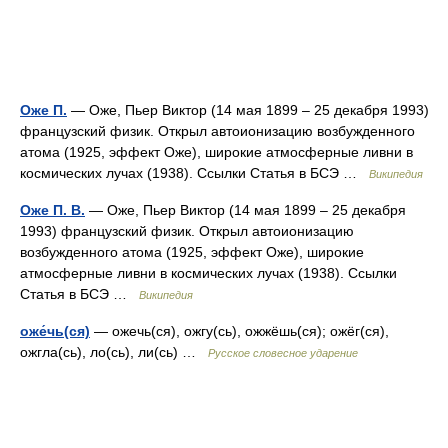
Оже П.
— Оже, Пьер Виктор (14 мая 1899 – 25 декабря 1993)
французский физик. Открыл автоионизацию возбужденного
атома (1925, эффект Оже), широкие атмосферные ливни в
космических лучах (1938). Ссылки Статья в БСЭ …
Википедия
Оже П. В.
— Оже, Пьер Виктор (14 мая 1899 – 25 декабря
1993) французский физик. Открыл автоионизацию
возбужденного атома (1925, эффект Оже), широкие
атмосферные ливни в космических лучах (1938). Ссылки
Статья в БСЭ …
Википедия
оже́чь(ся)
— ожечь(ся), ожгу(сь), ожжёшь(ся); ожёг(ся),
ожгла(сь), ло(сь), ли(сь) …
Русское словесное ударение