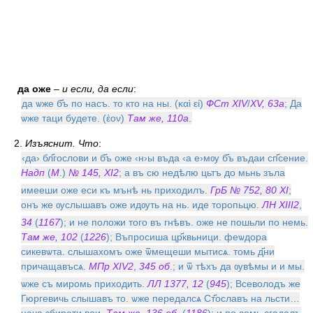
да оже
–
и если, да если
:
да ѡже б҃ъ по насъ. то кто на ны. (καὶ εἰ)
ФСт XIV
/
XV, 63а
; Да
ѡже таци будете. (ἐον)
Там же, 110а
.
2.
Изъяснит. Что
:
‹да› бл҃гослови и б҃ъ оже ‹н›ы въда ‹а е›мѹ б҃ъ въдаи сп҃сение.
Надп
(
М
.)
№ 145, XI
2
; а въ сю недѣлю цьтъ до мьнь зъла
имееши оже еси къ мънѣ нь приходилъ.
ГрБ № 752, 80 XI
;
онъ же ѹслышавъ оже идѹть на нь. иде торопьцю.
ЛН XIII
2
,
34
(
1167
); и не положи того въ гнѣвъ. оже не пошьли по немь.
Там же, 102
(
1226
); Въпросиша цр҃квьници. феѡдора
сикевѡта. слышахомъ оже ѿмещеши мытисѧ. томь д҃ни
причащавъсѧ.
МПр XIV
2
,
345 об
.; и ѿ тѣхъ да ѹвѣмы и и мы.
ѡже съ миромь приходить.
ЛЛ 1377, 12
(
945
); Всеволодъ же
Гюргевичь слышавъ то. ѡже передалсѧ Ст҃ославъ на льсти…
нача збирати вои.
Там же, 136 об
. (
1186
); и по семь сгадалъ