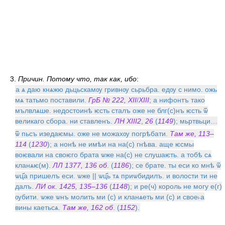
3.
Причин. Потому что, так как, ибо
:
а ѧ даю кнѧжю дьцьскамѹ гривнѹ сьрьбра. едѹ с нимо. ожь
мѧ татьмо поставили.
ГрБ № 222, XII
/
XIII
; а нифонтъ тако
мълвлѧше. недостоинѣ ѥсть сталъ оже не блг(с)нъ ѥсть ѿ
великаго сбора. ни ставленъ.
ЛН XIII
2
,
26
(
1149
); мьртвьци…
ѿ пьсъ изедаѥмы. оже не можахѹ погрѣбати.
Там же, 113–
114
(
1230
); а нонѣ не имѣи на на(с) гнѣва. аще ѥсмы
воѥвали на своѥго брата ѡже на(с) не слушаѥть. а тобѣ сѧ
кланѧѥ(м).
ЛЛ 1377, 136 об
. (
1186
); се брате. ты еси ко мнѣ ѿ
ѡц҃а пришелъ еси. ѡже || ѡц҃ь тѧ приѡбидилъ. и волости ти не
далъ.
ЛИ ок. 1425, 135–136
(
1148
); и ре(ч) король не могу е(г)
ѹбити. ѡже ѡнъ молить ми (с) и кланѧеть ми (с) и свое˫а
вины каетьсѧ.
Там же, 162 об
. (
1152
).